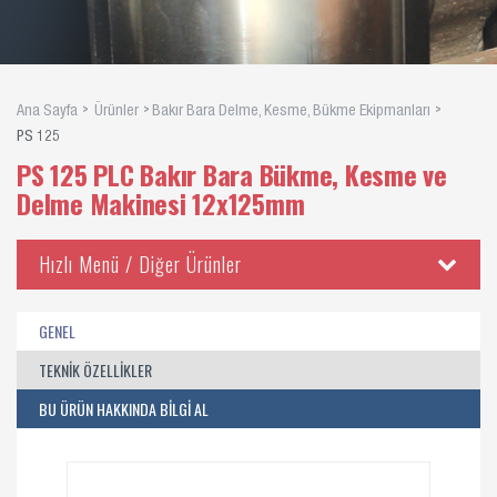
Ana Sayfa
Ürünler
Bakır Bara Delme, Kesme, Bükme Ekipmanları
PS 125
PS 125 PLC Bakır Bara Bükme, Kesme ve
Delme Makinesi 12x125mm
Hızlı Menü / Diğer Ürünler
GENEL
TEKNİK ÖZELLİKLER
BU ÜRÜN HAKKINDA BİLGİ AL