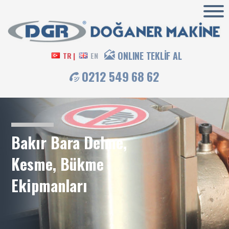
ONLINE TEKLİF AL
TR |
EN
0212 549 68 62
Bakır Bara Delme,
Kesme, Bükme
Ekipmanları