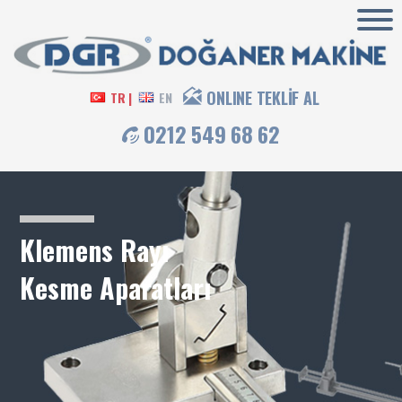
ONLINE TEKLİF AL
TR |
EN
0212 549 68 62
Klemens Rayı
Kesme Aparatları