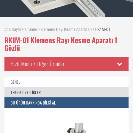
Ana Sayfa
Ürünler
Klemens Rayı Kesme Aparatları
RK1M-01
RK1M-01 Klemens Rayı Kesme Aparatı 1
Gözlü
Hızlı Menü / Diğer Ürünler
GENEL
TEKNİK ÖZELLİKLER
BU ÜRÜN HAKKINDA BİLGİ AL